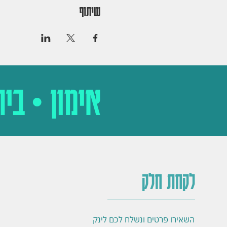
שיתוף
אימון • ביר
לקחת חלק
השאירו פרטים ונשלח לכם לינק