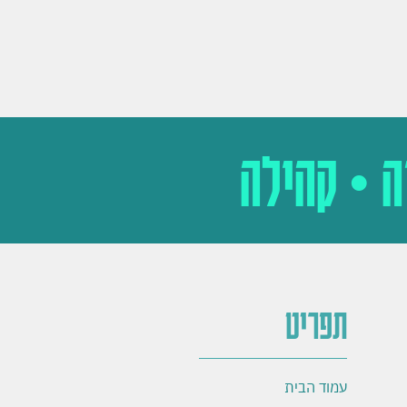
רה • קהילה
תפריט
עמוד הבית