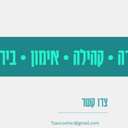
ה • קהילה • אימון • בי
צרו קשר
Tzavcosher@gmail.com